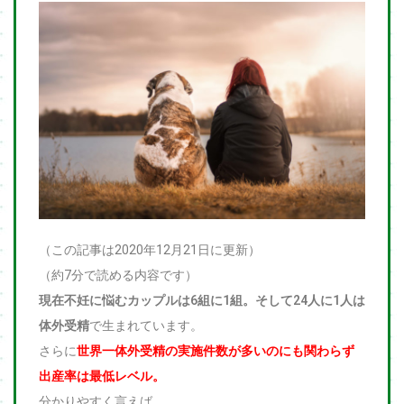
（この記事は2020年12月21日に更新）
（約7分で読める内容です）
現在不妊に悩むカップルは6組に1組。そして24人に1人は
体外受精
で生まれています。
さらに
世界一体外受精の実施件数が多いのにも関わらず
出産率は最低レベル。
分かりやすく言えば