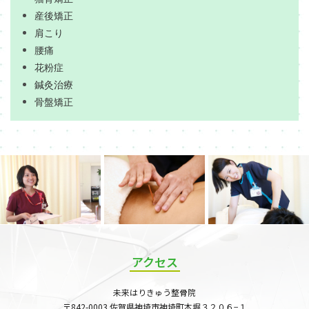
産後矯正
肩こり
腰痛
花粉症
鍼灸治療
骨盤矯正
アクセス
未来はりきゅう整骨院
〒842-0003 佐賀県神埼市神埼町本堀３２０６−１