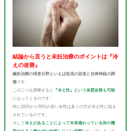
結論から言うと未妊治療のポイントは『冷
えの改善』
鍼灸治療の得意分野といえば血流の促進と自律神経の調
整
です。
この二つを調整すると
『冷え性』という体質改善も可能
になってくるのです。
特に20代から30代の若い女性は多くの方が冷え性に悩ま
されているのです。
そして
冷えがあることによって本来備わっている体の機
能がうまく働かずに妊娠しにくい状態
になってしまって