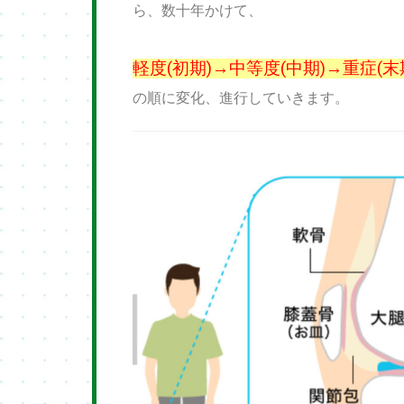
ら、数十年かけて、
軽度(初期)→中等度(中期)→重症(末
の順に変化、進行していきます。