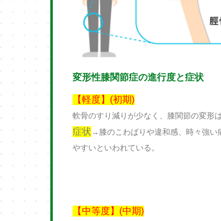
変形性膝関節症の進行度と症状
【軽度】(初期)
軟骨のすり減りが少なく、膝関節の変形
症状
→膝のこわばりや違和感、時々強い
やすいといわれている。
【中等度】(中期)