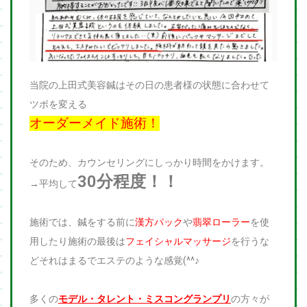
当院の上田式美容鍼はその日の患者様の状態に合わせて
ツボを変える
オーダーメイド施術！
そのため、カウンセリングにしっかり時間をかけます。
30
分程度！！
→平均して
施術では、鍼をする前に
漢方パック
や
翡翠ローラー
を使
用したり施術の最後は
フェイシャルマッサージ
を行うな
どそれはまるでエステのような感覚(^^♪
多くの
モデル・タレント・ミスコングランプリ
の方々が