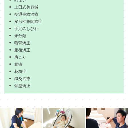
上田式美容鍼
交通事故治療
変形性膝関節症
手足のしびれ
未分類
猫背矯正
産後矯正
肩こり
腰痛
花粉症
鍼灸治療
骨盤矯正