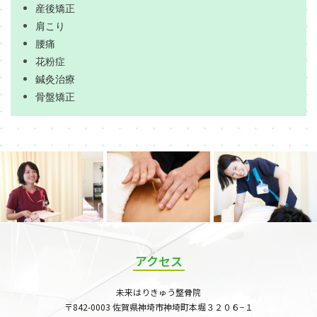
産後矯正
肩こり
腰痛
花粉症
鍼灸治療
骨盤矯正
アクセス
未来はりきゅう整骨院
〒842-0003 佐賀県神埼市神埼町本堀３２０６−１