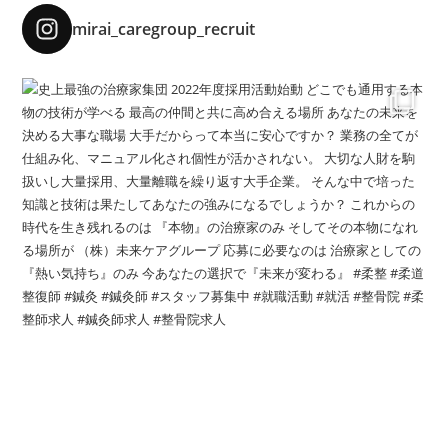
mirai_caregroup_recruit